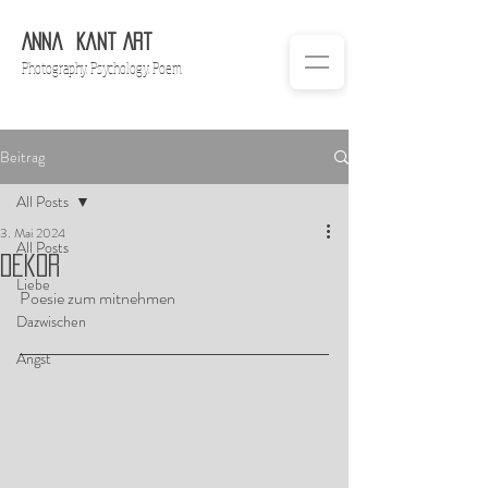
Anna
Ka
nt Art
Ph
otography. Psychology. Poem
Beitrag
All Posts
3. Mai 2024
All Posts
Dekor
Liebe
Poesie zum mitnehmen
Dazwischen
Angst