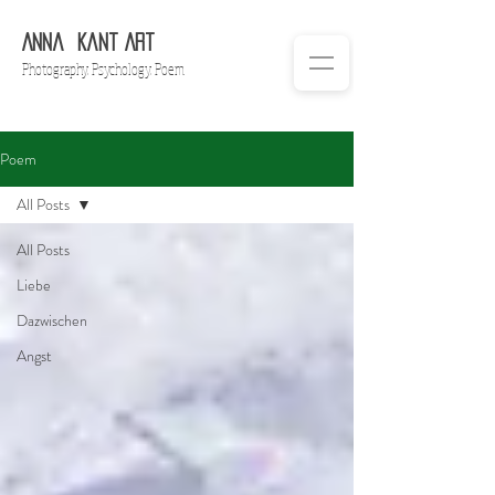
Anna
Ka
nt Art
Ph
otography. Psychology. Poem
Poem
All Posts
All Posts
Liebe
Dazwischen
Angst