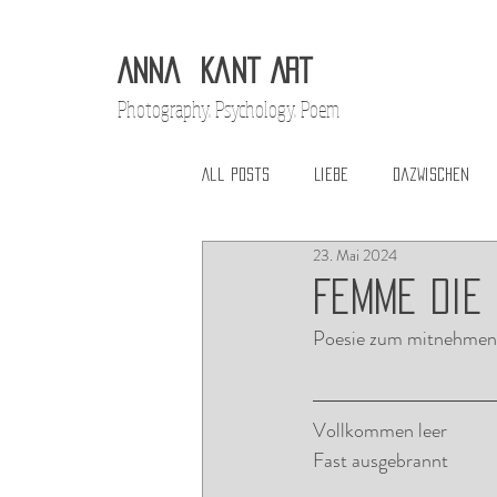
Anna
Ka
nt Art
Ph
otography. Psychology. Poem
All Posts
Liebe
Dazwischen
23. Mai 2024
Femme die
Poesie zum mitnehmen
Vollkommen leer
Fast ausgebrannt