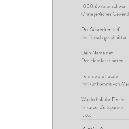
1000 Zentner schwer
Ohne jegliches Gewan
Der Schrecken tief
Ins Fleisch geschnitten
Dein Name rief
Der Herr lässt bitten
Femme die Fatale
Ihr Ruf kommt von Ma
Wiederholt ihr Finale
In kurzer Zeitspanne
Liebe